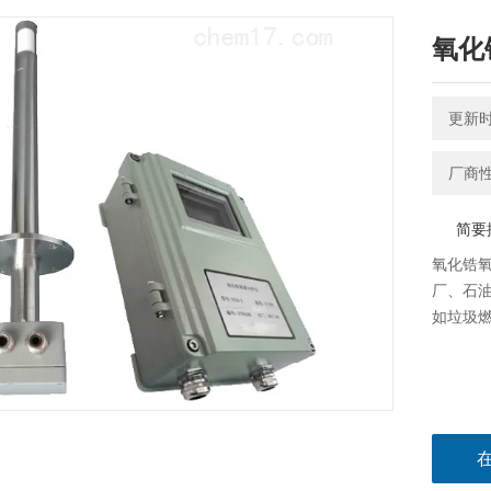
氧化
更新时间
厂商
简要
氧化锆
厂、石
如垃圾