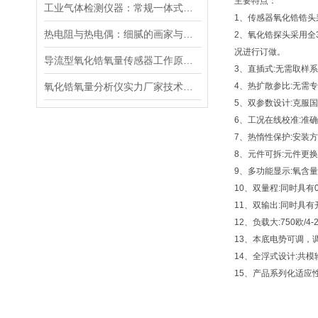
主要特点：
工业气体检测仪器：常规一体式氧化锆分析仪的稳定性与准确性优势
1、传感器氧化锆锆
热电阻与热电偶：细腻的画家与横跨极寒至烈焰的无畏行者
2、氧化锆探头采用全
况进行订做。
导流型氧化锆氧量传感器工作原理及工业烟气监测应用
3、直插式:无需取样
氧化锆氧量分析仪实力厂家技术解析：安徽天分仪表的制造规范与应用实践
4、热扩散参比:无需
5、双参数设计:克服
6、工况在线校准:准
7、热惰性保护:安装
8、元件可拆:元件更
9、多功能显示:氧含量
10、双量程:同时具有
11、双输出:同时具有
12、负载大:750欧/4
13、本底电势可调，
14、全浮式设计:共
15、产品系列化适应