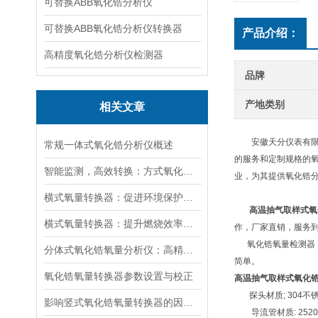
可替换ABB氧化锆分析仪
可替换ABB氧化锆分析仪转换器
产品介绍：
高精度氧化锆分析仪检测器
品牌
产地类别
相关文章
安徽天分仪表有限公
常规一体式氧化锆分析仪概述
的服务和定制规格的
智能监测，高效转换：方式氧化锆氧量转换器助力环保新篇章
业，为其提供氧化锆
横式氧量转换器：促进环境保护与工业发展的关键技术
高温抽气取样式氧
横式氧量转换器：提升燃烧效率的利器
作，厂家直销，服务
氧化锆氧量检测器
分体式氧化锆氧量分析仪：高精度检测电力系统中气体成分的利器
简单。
氧化锆氧量转换器参数设置与校正
高温抽气取样式氧化
探头材质; 304不
影响竖式氧化锆氧量转换器的因素及解决方法
导流管材质: 2520/