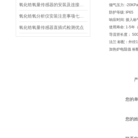
氧化锆氧量传感器的安装及连接方式
烟气压力: -20KPa~
防护等级: IP65
氧化锆氧分析仪安装注意事项七个细节
响应时间: 接入标气
氧化锆氧量传感器直插式检测优点
使用寿命: 1-5年
导流管长度； 500m
法兰 标配：外径15
加热炉电阻值 标配：6
您的
您的