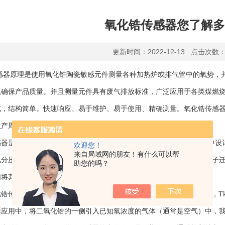
氧化锆传感器您了解多
更新时间：2022-12-13 点击次数：
原理是使用氧化锆陶瓷敏感元件测量各种加热炉或排气管中的氧势，并
以确保产品质量。并且测量元件具有废气排放标准，广泛应用于各类煤燃
式，结构简单。快速响应、易于维护、易于使用、精确测量。氧化锆传感
生产周期并节省能源。
是使用稳定的氧化锆陶瓷的氧离子传导特性在650℃或更高的环境中设
欢迎您！
来自局域网的朋友！有什么可以帮
氧分压（即氧浓度），则氧化锆陶瓷内部会发生一系列反应，并且氧离子
助您的吗？
们将其称为氧势。
感器遵循能斯特方程：其中E是氧化锆传感器输出的氧势（mv），Tk是
际应用中，将二氧化锆的一侧引入已知氧浓度的气体（通常是空气）中，